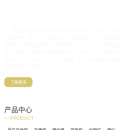
ABOUT US
愿意与广大客户合作，共同开展充满前景的中国殡葬事业。
菩提工艺品有限公司坐落于广东省三大城市之一(佛山)。生产铝
合金骨灰柜，牌位，万佛墙设备，空间规划造型设计，告别场祭坛
造型设计，宗教设备用品，殡葬设备用品。公司产品已外销遍及台
湾、马来西亚、新加陂，菲律宾等地。从一家加工工厂发展到今天
集企划、设计、开发、生产为一体服务。每一环节都在因应市场需
求并提供贴心的服务。
了解更多
产品中心
PRODUCT
骨灰存放架
万佛墙
牌位楼
家族柜
光明灯
佛坛