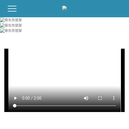
走进·菩提工艺